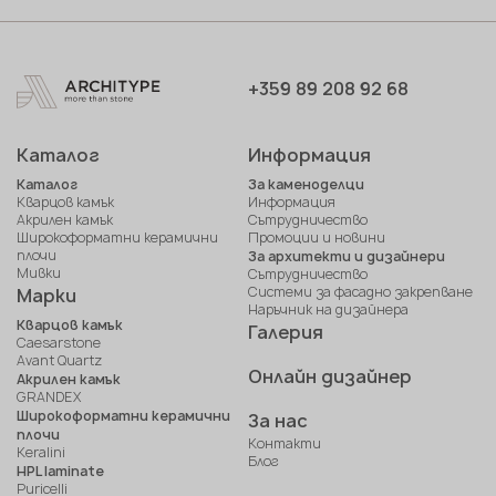
+359 89 208 92 68
Каталог
Информация
Каталог
За каменоделци
Кварцов камък
Информация
Акрилен камък
Сътрудничество
Широкоформатни керамични
Промоции и новини
плочи
За архитекти и дизайнери
Мивки
Сътрудничество
Системи за фасадно закрепване
Марки
Наръчник на дизайнера
Кварцов камък
Галерия
Caesarstone
Avant Quartz
Онлайн дизайнер
Акрилен камък
GRANDEX
Широкоформатни керамични
За нас
плочи
Контакти
Keralini
Блог
HPL laminate
Puricelli