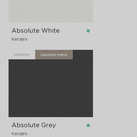
Absolute White
Keralini
Новост
Цялото тяло
в наличност
3200x1600x12 мм
Absolute Grey
Keralini