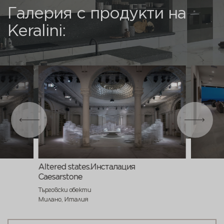
в наличност
3200x1600x6 мм
Галерия с продукти на
3200x1600x20
предварителна
Keralini:
поръчка
мм
Altered states.Инсталация
Caesarstone
Търговски обекти
Милано, Италия