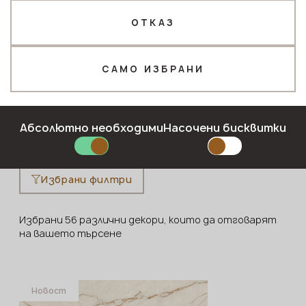
ОТКАЗ
Телефон *
САМО ИЗБРАНИ
Имейл*
Нашата марка
Цветова палитра
Инструкции и препор
Абсолютно необходими
Насочени бисквитки
ПОДАЙТЕ ЗАЯВКА
Избрани филтри
Политика за поверителност
Избрани 56 различни декори, които да отговарят
на вашето търсене
Новост