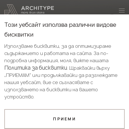
+359 89 208 92 68
Станете партньор
Този уебсайт използва различни видове
Благодарим ви!
Станете
бисквитки
партньор
Bulgarian
Нашите мениджъри ще се свържат с
Използваме бисквитки, за да оптимизираме
English
вас скоро
съдържанието и работата на сайта. За по-
Изпратете вашите данни или ни се
Keralini
Bulgarian
подробна информация, моля, вижте нашата
обадете
Политика за бисквитки
. Щраквайки върху
Keralini е изключително приятен начин да сбъднете
+359 89 208 92 68
„ПРИЕМАМ“ или продължавайки да разглеждате
мечтите си в три лесни стъпки – Представяй си.
нашия уебсайт, вие се съгласявате с
Въплъщавай. Наслаждавай се.
Вашият бизнес профил
използването на бисквитки на вашето
устройство.
Производител
Дизайнер
КАТАЛОГ НА ДЕКОРИ KERALINI
Име*
ПРИЕМИ