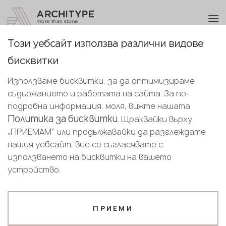
+359 89 208 92 68
Станете партньор
Този уебсайт използва различни видове
Благодарим ви!
Станете
За архитекти и дизайнери
бисквитки
партньор
Bulgarian
Нашите мениджъри ще се свържат с
Използваме бисквитки, за да оптимизираме
English
Сътрудничество
Системи за фасадно закрепване
Наръчн
вас скоро
съдържанието и работата на сайта. За по-
Изпратете вашите данни или ни се
Bulgarian
подробна информация, моля, вижте нашата
обадете
Политика за бисквитки
. Щраквайки върху
+359 89 208 92 68
„ПРИЕМАМ“ или продължавайки да разглеждате
нашия уебсайт, вие се съгласявате с
На ARCHITYPE доверяват
Вашият бизнес профил
използването на бисквитки на вашето
повече от 4000
устройство.
Производител
Дизайнер
производители
на камъни
по целия свят:
Име*
ПРИЕМИ