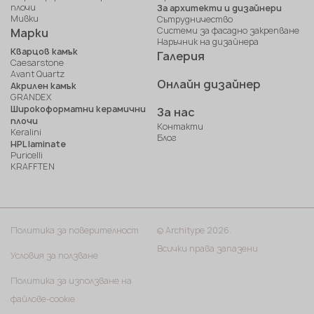
плочи
За архитекти и дизайнери
Мивки
Сътрудничество
Системи за фасадно закрепване
Марки
Наръчник на дизайнера
Кварцов камък
Галерия
Caesarstone
Avant Quartz
Онлайн дизайнер
Акрилен камък
GRANDEX
Широкоформатни керамични
За нас
плочи
Контакти
Keralini
Блог
HPL laminate
Puricelli
KRAFFTEN
Политика за поверителност
© Architype 2026.
Всички права запазени
Условия за ползване
Политика за използване на
файлове-cookie