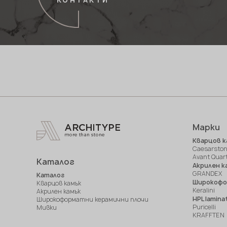
Марки
Кварцов к
Caesarsto
Avant Quar
Каталог
Акрилен к
GRANDEX
Каталог
Широкофо
Кварцов камък
Keralini
Акрилен камък
HPL lamina
Широкоформатни керамични плочи
Puricelli
Мивки
KRAFFTEN