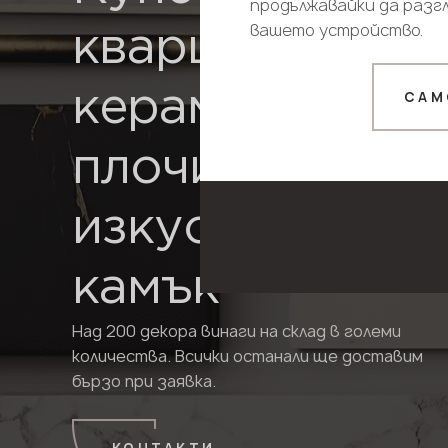
продължавайки да разгл
вашето устройство.
кварцов камък
керамични
САМ
плочи, HPL и
изкуствен
камък
Над 200 декора винаги на склад в големи
количества. Всички останали ще доставим
бързо при заявка.
КОНТАКТИ