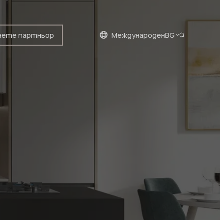
ете партньор
международен
BG
Bulgarian
English
Bulgarian