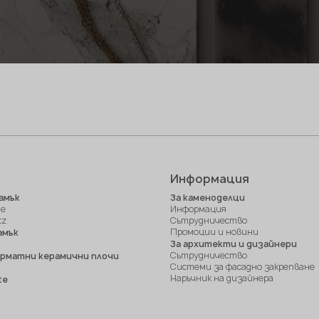
Информация
амък
За каменоделци
ne
Информация
tz
Сътрудничество
Промоции и новини
амък
За архитекти и дизайнери
Сътрудничество
рматни керамични плочи
Системи за фасадно закрепване
Наръчник на дизайнера
te