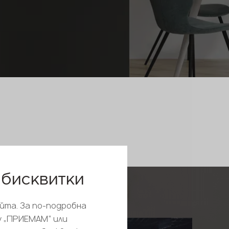
 бисквитки
йта. За по-подробна
у „ПРИЕМАМ“ или