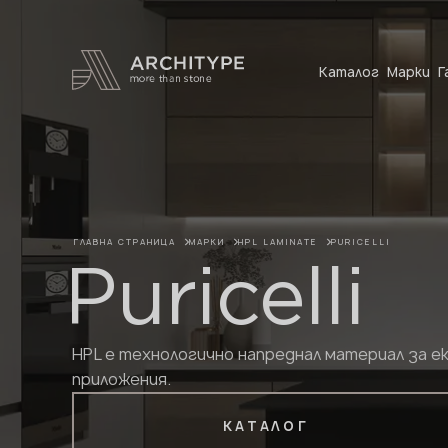
+359 89 208 92 68
Каталог
Марки
Г
ГЛАВНА СТРАНИЦА
МАРКИ
HPL LAMINATE
PURICELLI
Puricelli
HPL е технологично напреднал материал за е
приложения.
КАТАЛОГ