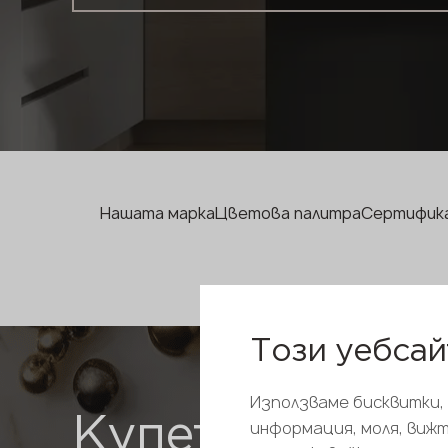
Нашата марка
Цветова палитра
Сертифик
Този уебсай
Използваме бисквитки,
Купете
информация, моля, виж