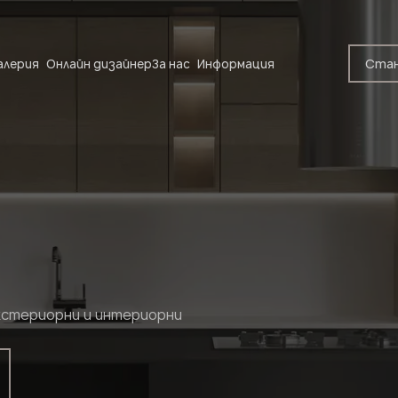
Станете партньор
Стан
алерия
Онлайн дизайнер
За нас
Информация
Станете партньор
Изпратете вашите данни или ни се обадете
+359 89 208 92 68
Вашият бизнес профил
Производител
Дизайнер
кстериорни и интериорни
Име*