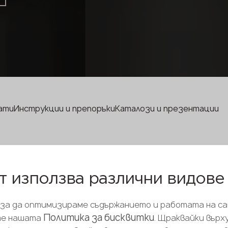
Телефон *
Имейл*
ати
Инструкции и препоръки
Каталози и презентации
ПОДАЙТЕ ЗАЯВКА
Политика за поверителност
т използва различни видове
 за да оптимизираме съдържанието и работата на са
Политика за бисквитки
те нашата
. Щраквайки върх