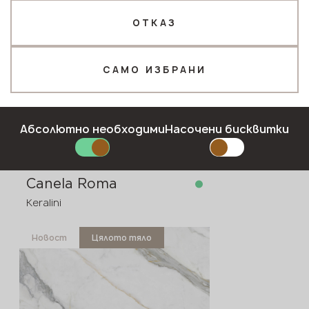
ОТКАЗ
Новост
Телефон *
САМО ИЗБРАНИ
Имейл*
Абсолютно необходими
Насочени бисквитки
ПОДАЙТЕ ЗАЯВКА
Canela Roma
Политика за поверителност
Keralini
Новост
Цялото тяло
в наличност
3200x1600x12 мм