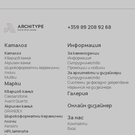
в наличност
3200x1600x12 мм
в наличност
3200x1600x6 мм
+359 89 208 92 68
3200x1600x20
предварителна
поръчка
мм
Каталог
Информация
Каталог
За каменоделци
Кварцов камък
Информация
Акрилен камък
Сътрудничество
Широкоформатни керамични
Промоции и новини
плочи
За архитекти и дизайнери
Мивки
Сътрудничество
Системи за фасадно закрепване
Марки
Наръчник на дизайнера
Кварцов камък
Галерия
Caesarstone
Avant Quartz
Онлайн дизайнер
Акрилен камък
GRANDEX
Широкоформатни керамични
За нас
плочи
Контакти
Keralini
Блог
HPL laminate