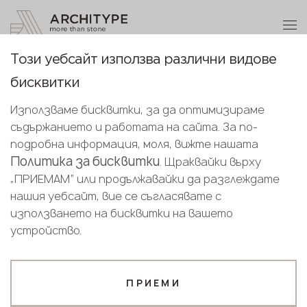
+359 89 208 92 68
Станете партньор
Този уебсайт използва различни видове
Благодарим ви!
Станете
Палитра от вички каменни
бисквитки
партньор
Bulgarian
декори
Нашите мениджъри ще се свържат с
Използваме бисквитки, за да оптимизираме
English
вас скоро
съдържанието и работата на сайта. За по-
Изпратете вашите данни или ни се
Bulgarian
подробна информация, моля, вижте нашата
обадете
Политика за бисквитки
. Щраквайки върху
Избрани филтри
+359 89 208 92 68
„ПРИЕМАМ“ или продължавайки да разглеждате
нашия уебсайт, вие се съгласявате с
Избрани 56 различни декори, които да отговарят
Вашият бизнес профил
използването на бисквитки на вашето
на вашето търсене
устройство.
Производител
Дизайнер
Широкоформатни керамични плочи
Име*
Нулирай всичко
ПРИЕМИ