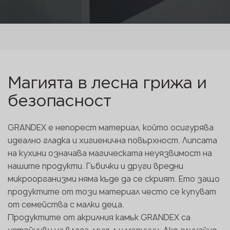
Магията в лесна грижа и
безопасност
GRANDEX е непорест материал, който осигурява
идеално гладка и хигиенична повърхност. Липсата
на кухини означава магическата неуязвимост на
нашите продукти. Гъбички и други вредни
микроорганизми няма къде да се скрият. Ето защо
продуктите от този материал често се купуват
от семейства с малки деца.
Продуктите от акрилния камък GRANDEX са
устойчиви на влага, мухъл и мазнини. Ако случайно