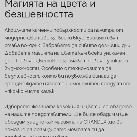
Магията на цвета и
безшевността
Акрилните каменни повърхности са палитра от
модерни цветове за всеки вкус. Вашият свят
става по-ярък. Забравете за сивите делнични дни.
Добавете магията на цвета към всеки уникален
ден. Повече цветове означават повече уникални
възможности. Особено с технологията за
безпшевност, която ви позволява винаги да
произвеждате цялостен и монолитен продукт от
няколко листа камък.
Изберете желаната колекция и цвят и се обадете
на нашите представители. Ще ви се обадим и ще
обсъдим заедно как магията на GRANDEX ще ви
помогне да реализирате мечтата си за
перфектна кухня или баня.