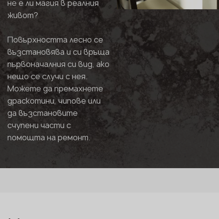
не е ли магия в реалния
живот?
Повърхността лесно се
възстановява и си връща
първоначалния си вид, ако
нещо се случи с нея.
Можете да премахнете
драскотини, чипове или
да възстановите
счупени части с
помощта на ремонт.