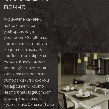
вечна
Акрилните каменни
повърхности са
универсални за
употреба. Основните
компоненти на камъка -
медицинска глина в
комбинация с акрилни
смоли с висока якост,
предпазват акрилния
камък от стърготини,
битова химия и сложни
замърсители, които
често взаимодействат
с повърхностите в
кухнята или банята. Това