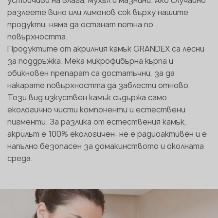
разлеете вино или лимонов сок върху нашите
продукти, няма да останат петна по
повърхността.
Продуктите от акрилния камък GRANDEX са лесни
за поддръжка. Мека микрофибърна кърпа и
обикновен препарат са достатъчни, за да
накарате повърхността да заблести отново.
Този вид изкуствен камък съдържа само
екологично чисти компоненти и естествени
пигменти. За разлика от естествения камък,
акрилът е 100% екологичен: не е радиоактивен и е
напълно безопасен за домакинството и околната
среда.