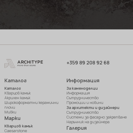
+359 89 208 92 68
Каталог
Информация
Каталог
За каменоделци
Кварцов камък
Информация
Акрилен камък
Сътрудничество
Широкоформатни керамични
Промоции и новини
плочи
За архитекти и дизайнери
Мивки
Сътрудничество
Системи за фасадно закрепване
Марки
Наръчник на дизайнера
Кварцов камък
Галерия
Caesarstone