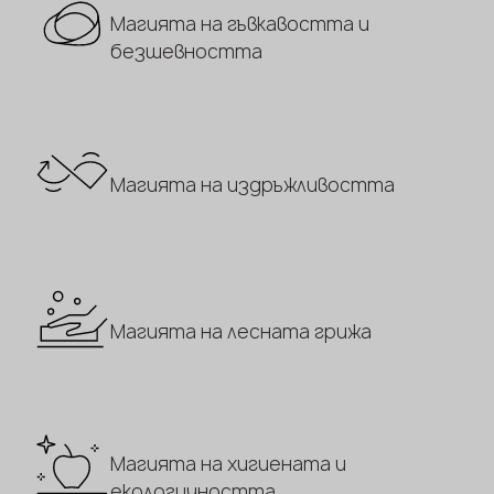
Магията на гъвкавостта и
безшевността
Магията на издръжливостта
Магията на лесната грижа
Магията на хигиената и
екологичността