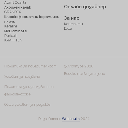
Avant Quartz
Онлайн дизайнер
Акрилен камък
GRANDEX
Широкоформатни керамични
За нас
плочи
Контакти
Keralini
Блог
HPL laminate
Puricelli
KRAFFTEN
Политика за поверителност
© Architype 2026.
Всички права запазени
Условия за ползване
Политика за използване на
файлове-cookie
Общи условия за продажба
Разработено
Webnauts
2024