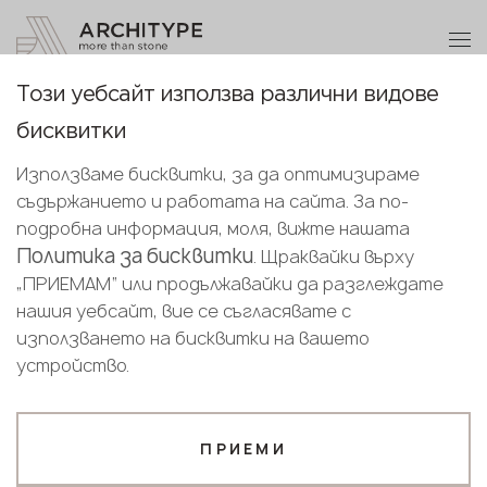
+359 89 208 92 68
Станете партньор
Този уебсайт използва различни видове
Благодарим ви!
Станете
бисквитки
партньор
Bulgarian
Обратно към каталога
Нашите мениджъри ще се свържат с
Използваме бисквитки, за да оптимизираме
English
вас скоро
M-735 Ocean Foam
съдържанието и работата на сайта. За по-
Изпратете вашите данни или ни се
Bulgarian
подробна информация, моля, вижте нашата
GRANDEX
обадете
Политика за бисквитки
. Щраквайки върху
+359 89 208 92 68
„ПРИЕМАМ“ или продължавайки да разглеждате
Новост
нашия уебсайт, вие се съгласявате с
Вашият бизнес профил
използването на бисквитки на вашето
устройство.
Производител
Дизайнер
Име*
ПРИЕМИ