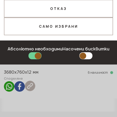
ОТКАЗ
Телефон *
САМО ИЗБРАНИ
Имейл*
Колекция
Абсолютно необходими
Насочени бисквитки
Marble Ocean (M)
Тип повърхност
Полирана
ПОДАЙТЕ ЗАЯВКА
в наличност
3680x760x12 мм
Политика за поверителност
Споделяне