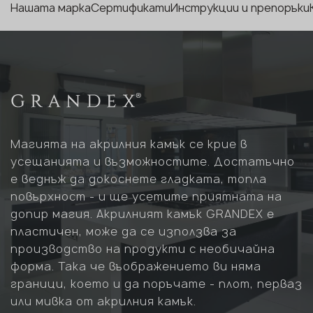
Нашата марка
Сертификати
Инструкции и препоръки
Магията на акрилния камък се крие в
усещанията и възможностите. Достатъчно
е веднъж да докоснете гладката, топла
повърхност - и ще усетите приятната на
допир магия. Акрилният камък GRANDEX е
пластичен, може да се използва за
производство на продукти с необичайна
форма. Така че въображението ви няма
граници, което и да поръчате - плот, перваз
или мивка от акрилния камък.