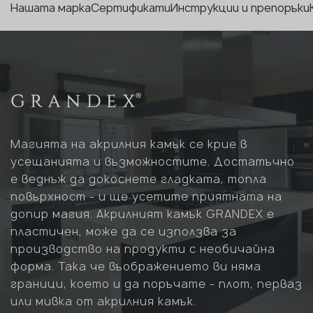
Нашата марка
Сертификати
Инструкции и препоръки
Магията на акрилния камък се крие в
усещанията и възможностите. Достатъчно
е веднъж да докоснете гладката, топла
повърхност - и ще усетите приятната на
допир магия. Акрилният камък GRANDEX е
пластичен, може да се използва за
производство на продукти с необичайна
форма. Така че въображението ви няма
граници, което и да поръчате - плот, перваз
или мивка от акрилния камък.