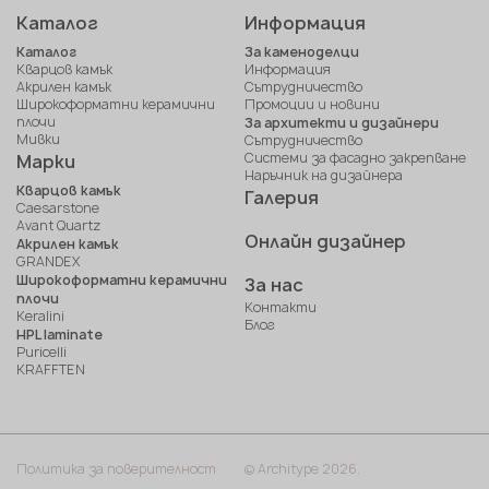
Каталог
Информация
Каталог
За каменоделци
Кварцов камък
Информация
Акрилен камък
Сътрудничество
Широкоформатни керамични
Промоции и новини
плочи
За архитекти и дизайнери
Мивки
Сътрудничество
Системи за фасадно закрепване
Марки
Наръчник на дизайнера
Кварцов камък
Галерия
Caesarstone
Avant Quartz
Онлайн дизайнер
Акрилен камък
GRANDEX
Широкоформатни керамични
За нас
плочи
Контакти
Keralini
Блог
HPL laminate
Puricelli
KRAFFTEN
Политика за поверителност
© Architype 2026.