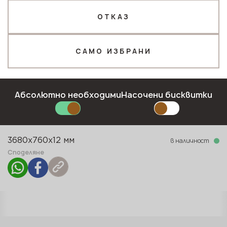
ОТКАЗ
Телефон *
САМО ИЗБРАНИ
Имейл*
Колекция
Абсолютно необходими
Насочени бисквитки
Crevice (C)
Тип повърхност
Полирана
ПОДАЙТЕ ЗАЯВКА
в наличност
3680x760x12 мм
Политика за поверителност
Споделяне