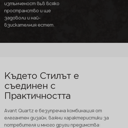
изтънченост във всяко
пространство и ще
задоволи и най-
взискателния естет.
Където Стилът е
съединен с
Практичността
Avant Quartz е безупречна комбинация от
елегантен дизайн, важни характеристики за
потребителя и много други предимства: