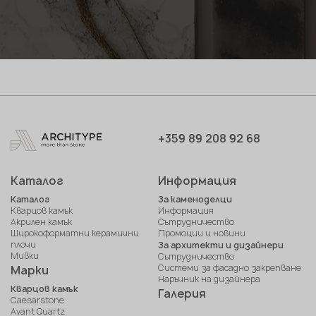
+359 89 208 92 68
Каталог
Информация
Каталог
За каменоделци
Кварцов камък
Информация
Акрилен камък
Сътрудничество
Широкоформатни керамични
Промоции и новини
плочи
За архитекти и дизайнери
Мивки
Сътрудничество
Системи за фасадно закрепване
Марки
Наръчник на дизайнера
Кварцов камък
Галерия
Caesarstone
Avant Quartz