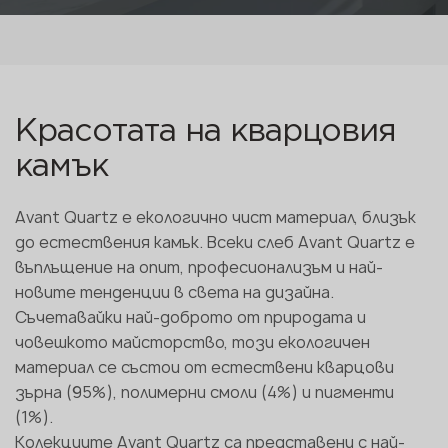
Красотата на кварцовия
камък
Avant Quartz е екологично чист материал, близък
до естествения камък. Всеки слеб Avant Quartz е
въплъщение на опит, професионализъм и най-
новите тенденции в света на дизайна.
Съчетавайки най-доброто от природата и
човешкото майсторство, този екологичен
материал се състои от естествени кварцови
зърна (95%), полимерни смоли (4%) и пигменти
(1%).
Колекциите Avant Quartz са представени с най-