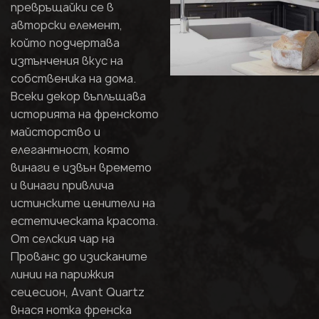
превръщайки се в
авторски елемент,
който подчертава
изтънчения вкус на
собственика на дома.
Всеки декор въплъщава
историята на френското
майсторство и
елегантност, която
винаги е извън времето
и винаги привлича
истинските ценители на
естетическата красота.
От селския чар на
Прованс до изисканите
линии на парижкия
сецесион, Avant Quartz
внася нотка френска