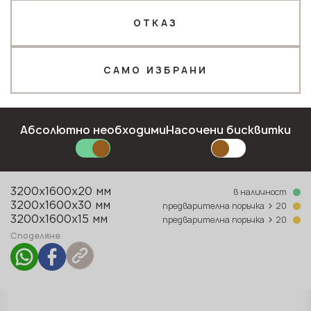
ОТКАЗ
Телефон *
САМО ИЗБРАНИ
Имейл*
Колекция
Абсолютно необходими
Насочени бисквитки
Marble collection
Тип повърхност
Полирана
ПОДАЙТЕ ЗАЯВКА
в наличност
3200x1600x20 мм
Политика за поверителност
>
предварителна поръчка
20
3200x1600x30 мм
>
предварителна поръчка
20
3200x1600x15 мм
Споделяне