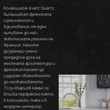
Колекциите Avant Quartz
въплъщават френската
изтънченост и
вдъхновение от едно
пътуване до най-
живописните региони на
Франция. Нашите
дизайнери умело
предадоха духа на
местната архитектура и
френския талант да
издигат обикновеното
до необикновеното.
Този кварцов камък се
вписва перфектно както
в класически, така и в
модерен интериор,