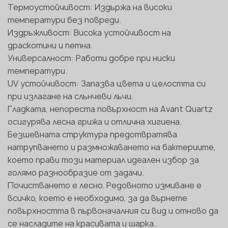
Термоустойчивост: Издържа на високи
температури без повреди.
Издръжливост: Висока устойчивост на
драскотини и петна.
Универсалност: Работи добре при ниски
температури.
UV устойчивост: Запазва цвета и целостта си
при излагане на слънчеви лъчи.
Гладката, непореста повърхност на Avant Quartz
осигурява лесна грижа и отлична хигиена.
Безшевната структура предотвратява
натрупването и размножаването на бактериите,
което прави този материал идеален избор за
голямо разнообразие от задачи.
Почистването е лесно. Редовното измиване е
всичко, което е необходимо, за да върнете
повърхността в първоначалния си вид и отново да
се насладите на красивата и шарка.