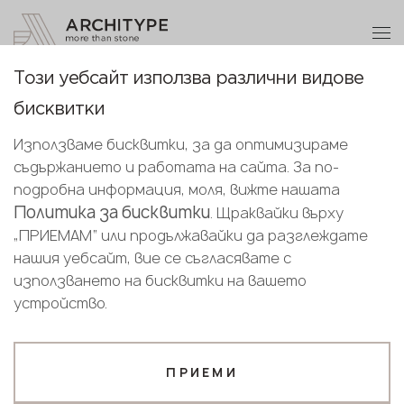
+359 89 208 92 68
Станете партньор
Този уебсайт използва различни видове
Благодарим ви!
Станете
бисквитки
партньор
Bulgarian
Обратно към каталога
Нашите мениджъри ще се свържат с
Използваме бисквитки, за да оптимизираме
English
вас скоро
2115 Azur Creme
съдържанието и работата на сайта. За по-
Изпратете вашите данни или ни се
Bulgarian
подробна информация, моля, вижте нашата
Avant Quartz
обадете
Политика за бисквитки
. Щраквайки върху
+359 89 208 92 68
„ПРИЕМАМ“ или продължавайки да разглеждате
нашия уебсайт, вие се съгласявате с
Вашият бизнес профил
използването на бисквитки на вашето
устройство.
Производител
Дизайнер
Име*
ПРИЕМИ