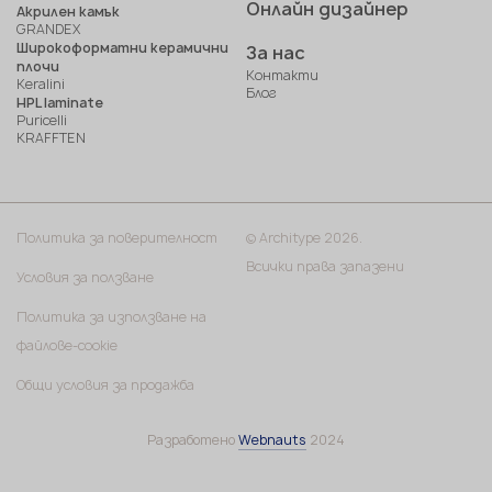
Онлайн дизайнер
Акрилен камък
GRANDEX
Широкоформатни керамични
За нас
плочи
Контакти
Keralini
Блог
HPL laminate
Puricelli
KRAFFTEN
Политика за поверителност
© Architype 2026.
Всички права запазени
Условия за ползване
Политика за използване на
файлове-cookie
Общи условия за продажба
Разработено
Webnauts
2024