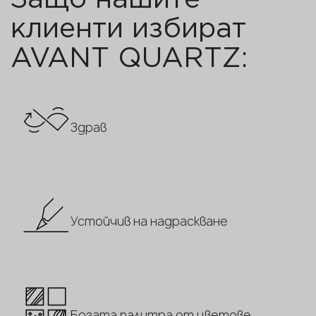
клиенти избират
AVANT QUARTZ:
Здрав
Устойчив на надраскване
Богата палитра от цветове