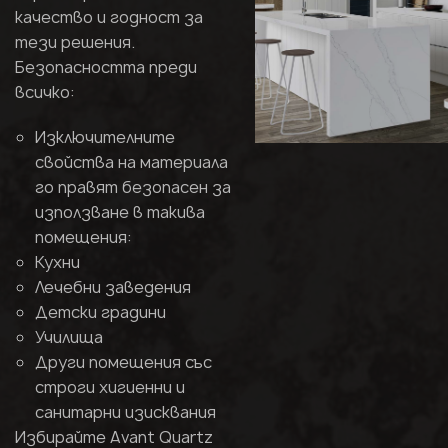
качество и годност за
тези решения.
Безопасността преди
всичко:
Изключителните
свойства на материала
го правят безопасен за
използване в такива
помещения:
Кухни
Лечебни заведения
Детски градини
Училища
Други помещения със
строги хигиенни и
санитарни изисквания
Избирайте Avant Quartz