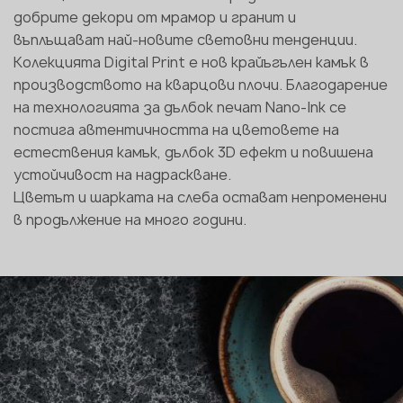
добрите декори от мрамор и гранит и
въплъщават най-новите световни тенденции.
Колекцията Digital Print е нов крайъгълен камък в
производството на кварцови плочи. Благодарение
на технологията за дълбок печат Nano-Ink се
постига автентичността на цветовете на
естествения камък, дълбок 3D ефект и повишена
устойчивост на надраскване.
Цветът и шарката на слеба остават непроменени
в продължение на много години.