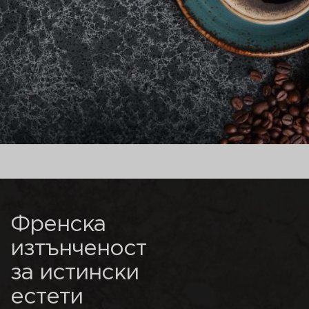
Френска
изтънченост
за истински
естети