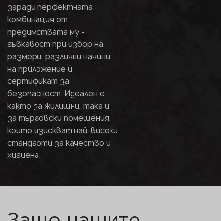
заради перфектната
комбинация от
предимствата му -
гъвкавост при избор на
размери, различни начини
на приложение и
сертификат за
безопасност. Идеален е
както за жилищни, така и
за търговски помещения,
които изискват най-високи
стандарти за качество и
хигиена.
Защо нашите